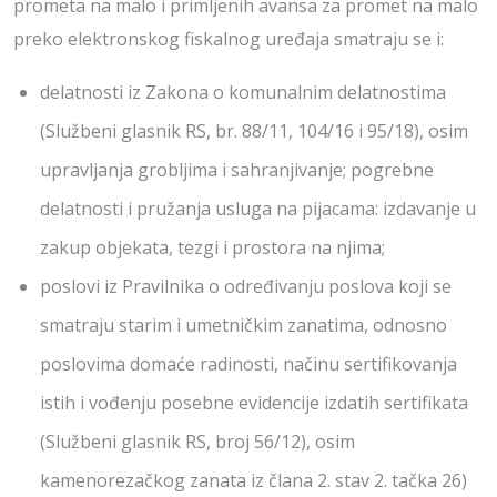
prometa na malo i primljenih avansa za promet na malo
preko elektronskog fiskalnog uređaja smatraju se i:
delatnosti iz Zakona o komunalnim delatnostima
(Službeni glasnik RS, br. 88/11, 104/16 i 95/18), osim
upravljanja grobljima i sahranjivanje; pogrebne
delatnosti i pružanja usluga na pijacama: izdavanje u
zakup objekata, tezgi i prostora na njima;
poslovi iz Pravilnika o određivanju poslova koji se
smatraju starim i umetničkim zanatima, odnosno
poslovima domaće radinosti, načinu sertifikovanja
istih i vođenju posebne evidencije izdatih sertifikata
(Službeni glasnik RS, broj 56/12), osim
kamenorezačkog zanata iz člana 2. stav 2. tačka 26)