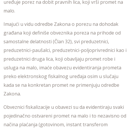
uređuje porez na dobit pravnih lica, koji vrši promet na
malo.
Imajući u vidu odredbe Zakona o porezu na dohodak
građana koji definiše obveznika poreza na prihode od
samostalne delatnosti (Član 32), svi preduzetnici,
preduzetnici-paušalci, preduzetnici-poljoprivrednici kao i
preduzetnici druga lica, koji obavljaju promet robe i
usluga na malo, imaće obavezu evidentiranja prometa
preko elektronskog fiskalnog uređaja osim u slučaju
kada se na konkretan promet ne primenjuju odredbe
Zakona.
Obveznici fiskalizacije u obavezi su da evidentiraju svaki
pojedinačno ostvareni promet na malo i to nezavisno od
načina plaćanja (gotovinom, instant transferom