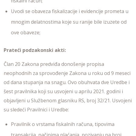
fiskalni račun;
Uvodi se obaveza fiskalizacije i evidencije prometa u
mnogim delatnostima koje su ranije bile izuzete od
ove obaveze;
Prateći podzakonski akti:
Član 20 Zakona predviđa donošenje propisa
neophodnih za sprovođenje Zakona u roku od 9 meseci
od dana stupanja na snagu. Ovo obuhvata dve Uredbe i
šest pravilnika koji su usvojeni u aprilu 2021. godini i
objavljeni u Službenom glasniku RS, broj 32/21. Usvojeni
su sledeći Pravilnici i Uredbe:
Pravilnik o vrstama fiskalnih računa, tipovima
transakcija, načinima plaćanja, pozivanju na broj