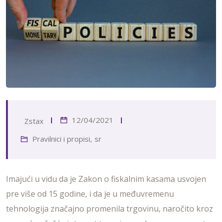
12/04/2021
Zstax
Pravilnici i propisi
,
sr
Imajući u vidu da je Zakon o fiskalnim kasama usvojen
pre više od 15 godine, i da je u međuvremenu
tehnologija značajno promenila trgovinu, naročito kroz