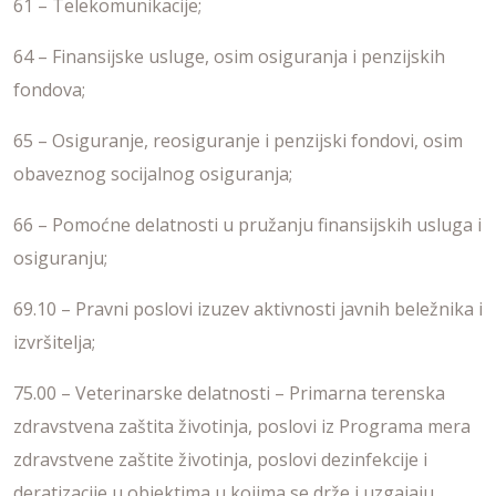
61 – Telekomunikacije;
64 – Finansijske usluge, osim osiguranja i penzijskih
fondova;
65 – Osiguranje, reosiguranje i penzijski fondovi, osim
obaveznog socijalnog osiguranja;
66 – Pomoćne delatnosti u pružanju finansijskih usluga i
osiguranju;
69.10 – Pravni poslovi izuzev aktivnosti javnih beležnika i
izvršitelja;
75.00 – Veterinarske delatnosti – Primarna terenska
zdravstvena zaštita životinja, poslovi iz Programa mera
zdravstvene zaštite životinja, poslovi dezinfekcije i
deratizacije u objektima u kojima se drže i uzgajaju