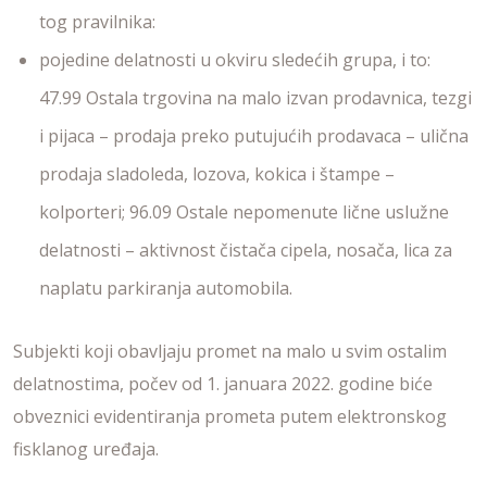
tog pravilnika:
pojedine delatnosti u okviru sledećih grupa, i to:
47.99 Ostala trgovina na malo izvan prodavnica, tezgi
i pijaca – prodaja preko putujućih prodavaca – ulična
prodaja sladoleda, lozova, kokica i štampe –
kolporteri; 96.09 Ostale nepomenute lične uslužne
delatnosti – aktivnost čistača cipela, nosača, lica za
naplatu parkiranja automobila.
Subjekti koji obavljaju promet na malo u svim ostalim
delatnostima, počev od 1. januara 2022. godine biće
obveznici evidentiranja prometa putem elektronskog
fisklanog uređaja.