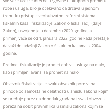
sve veće učešće internet trgovine u ukupnom prometu
robe i usluga, bilo je očekivano da država u jednom
trenutku pristupi sveobuhvatnoj reformi sistema
fiskalnih kasa i fiskalizacije. Zakon o fiskalizaciji (dalje:
Zakon), usvojene je u decembru 2020. godine, a
primenjivaće se od 1. januara 2022. godine kada prestaje
da važi dosadašnji Zakon o fiskalnim kasama iz 2004.
godine.
Predmet fiskalizacije je promet dobra i usluga na malo,
kao i primljeni avansi za promet na malo.
Obveznik fiskalizacije je svaki obveznik poreza na
prihode od samostalne delatnosti u smislu zakona kojim
se uređuje porez na dohodak građana i svaki obveznik
poreza na dobit pravnih lica u smislu zakona kojim se